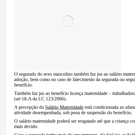
O segurado do sexo masculino também faz jus ao salário matern
adoção, bem como no caso de falecimento da segurada ou segur
benefício.
Também faz jus ao benefício licença maternidade – trabalhado
(art 18-A da LC 123/2006).
A percepção do
Salário Maternidade
está condicionada ao afast
atividade desempenhada, sob pena de suspensão do benefício.
O salário maternidade poderá ser resgatado até que a criança co
mais devido.
Caso a segurada tenha mais de um emprego, ela fará jus ao Sal