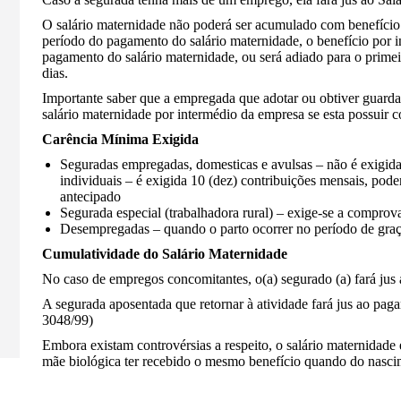
O salário maternidade não poderá ser acumulado com benefício
período do pagamento do salário maternidade, o benefício por 
pagamento do salário maternidade, ou será adiado para o primei
dias.
Importante saber que a empregada que adotar ou obtiver guarda 
salário maternidade por intermédio da empresa se esta possuir co
Carência Mínima Exigida
Seguradas empregadas, domesticas e avulsas – não é exigida 
individuais – é exigida 10 (dez) contribuições mensais, pod
antecipado
Segurada especial (trabalhadora rural) – exige-se a comprova
Desempregadas – quando o parto ocorrer no período de graç
Cumulatividade do Salário Maternidade
No caso de empregos concomitantes, o(a) segurado (a) fará jus 
A segurada aposentada que retornar à atividade fará jus ao pag
3048/99)
Embora existam controvérsias a respeito, o salário maternidade
mãe biológica ter recebido o mesmo benefício quando do nasci