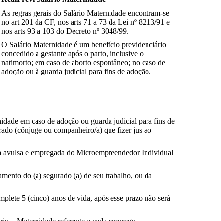
As regras gerais do Salário Maternidade encontram-se
no art 201 da CF, nos arts 71 a 73 da Lei nº 8213/91 e
nos arts 93 a 103 do Decreto nº 3048/99.
O Salário Maternidade é um benefício previdenciário
concedido a gestante após o parto, inclusive o
natimorto; em caso de aborto espontâneo; no caso de
adoção ou à guarda judicial para fins de adoção.
idade em caso de adoção ou guarda judicial para fins de
ado (cônjuge ou companheiro/a) que fizer jus ao
ra avulsa e empregada do Microempreendedor Individual
amento do (a) segurado (a) de seu trabalho, ou da
mplete 5 (cinco) anos de vida, após esse prazo não será
ário – Maternidade referente a cada emprego.